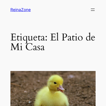
Saltar
ReinaZone
al
contenido
Etiqueta:
El Patio de
Mi Casa