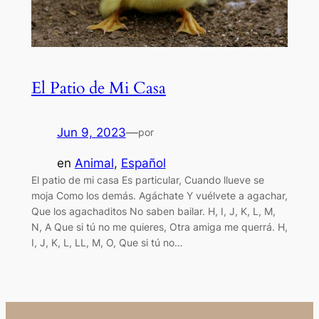
El Patio de Mi Casa
Jun 9, 2023
—
por
en
Animal
, 
Español
El patio de mi casa Es particular, Cuando llueve se
moja Como los demás. Agáchate Y vuélvete a agachar,
Que los agachaditos No saben bailar. H, I, J, K, L, M,
N, A Que si tú no me quieres, Otra amiga me querrá. H,
I, J, K, L, LL, M, O, Que si tú no…