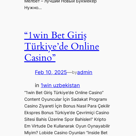
Мелбет – лучший Новый Букмекер
Нужно…
“1win Bet Giriş
Türkiye’de Online
Casino”
Feb 10, 2025
—
admin
by
in
1win uzbekistan
“1win Bet Giriş Türkiye’de Online Casino”
Content Oyuncular İçin Sadakat Programı
Casino Ziyareti İçin Bonus Nasıl Para Çekilir
Ekspres Bonus Türkiye’de Çevrimiçi Casino
Sitesi Bahis Üzerine Spor Bahisleri” Kripto
Em Virtude De Kullanarak Oyun Oynayabilir
Miyim? Lobide Casino Oyunları “Inside Bet