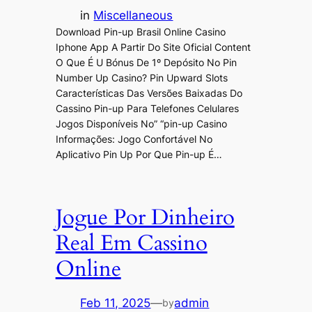
in
Miscellaneous
Download Pin-up Brasil️ Online Casino
Iphone App A Partir Do Site Oficial Content
O Que É U Bónus De 1º Depósito No Pin
Number Up Casino? Pin Upward Slots
Características Das Versões Baixadas Do
Cassino Pin-up Para Telefones Celulares
Jogos Disponíveis No” “pin-up Casino
Informações: Jogo Confortável No
Aplicativo Pin Up Por Que Pin-up É…
Jogue Por Dinheiro
Real Em Cassino
Online
Feb 11, 2025
—
admin
by