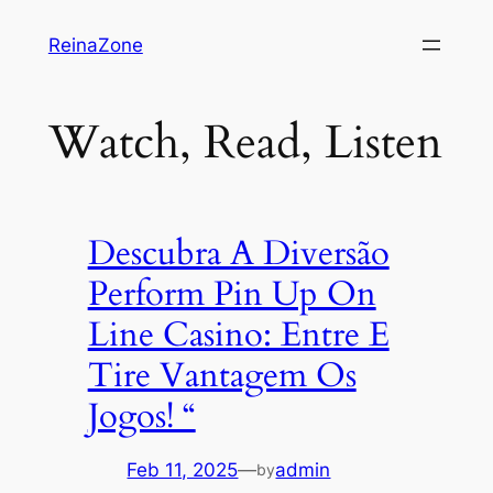
Skip
ReinaZone
to
content
Watch, Read, Listen
Descubra A Diversão
Perform Pin Up On
Line Casino: Entre E
Tire Vantagem Os
Jogos! “
Feb 11, 2025
—
admin
by