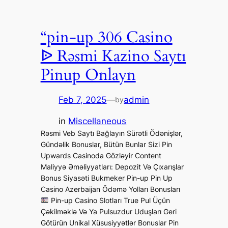
“pin-up 306 Casino
ᐉ Rəsmi Kazino Saytı
Pinup Onlayn
Feb 7, 2025
—
admin
by
in
Miscellaneous
Rəsmi Veb Saytı Bağlayın
Sürətli Ödənişlər,
Gündəlik Bonuslar, Bütün Bunlar Sizi Pin
Upwards Casinoda Gözləyir Content
Maliyyə Əməliyyatları: Depozit Və Çıxarışlar
Bonus Siyasəti Bukmeker Pin-up Pin Up
Casino Azerbaijan Ödəmə Yolları Bonusları
Pin-up Casino Slotları True Pul Üçün
Çəkilməklə Və Ya Pulsuzdur Uduşları Geri
Götürün Unikal Xüsusiyyətlər Bonuslar Pin