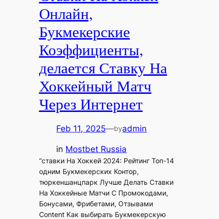
Онлайн,
Букмекерские
Коэффициенты,
делается Ставку На
Хоккейный Матч
Через Интернет
Feb 11, 2025
—
admin
by
in
Mostbet Russia
“ставки На Хоккей 2024: Рейтинг Топ-14
одним Букмекерских Контор,
тюркеншанцпарк Лучше Делать Ставки
На Хоккейные Матчи С Промокодами,
Бонусами, Фрибетами, Отзывами
Content Как выбирать Букмекерскую