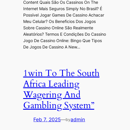
Content Quais São Os Cassinos On The
Internet Mais Seguros Simply No Brasil? É
Possível Jogar Games De Cassino Achacar
Meu Celular? Os Beneficios Dos Jogos
Sobre Cassino Online São Realmente
Aleatórios? Termos E Condições Do Cassino
Jogo De Cassino Online: Bingo Que Tipos
De Jogos De Cassino A New…
1win To The South
Africa Leading
Wagering And
Gambling System”
Feb 7, 2025
—
admin
by