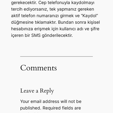
gerekecektir. Cep telefonuyla kaydolmayı
tercih ediyorsanız, tek yapmanız gereken
aktif telefon numaranızı girmek ve “Kaydol”
düğmesine tıklamaktır. Bundan sonra kişisel
hesabınıza erişmek için kullanıcı adı ve şifre
içeren bir SMS gönderilecektir.
Comments
Leave a Reply
Your email address will not be
published.
Required fields are