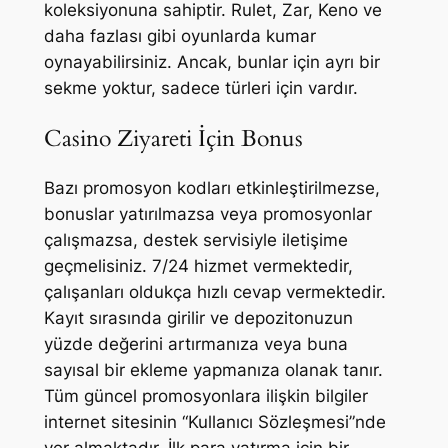
koleksiyonuna sahiptir. Rulet, Zar, Keno ve
daha fazlası gibi oyunlarda kumar
oynayabilirsiniz. Ancak, bunlar için ayrı bir
sekme yoktur, sadece türleri için vardır.
Casino Ziyareti İçin Bonus
Bazı promosyon kodları etkinleştirilmezse,
bonuslar yatırılmazsa veya promosyonlar
çalışmazsa, destek servisiyle iletişime
geçmelisiniz. 7/24 hizmet vermektedir,
çalışanları oldukça hızlı cevap vermektedir.
Kayıt sırasında girilir ve depozitonuzun
yüzde değerini artırmanıza veya buna
sayısal bir ekleme yapmanıza olanak tanır.
Tüm güncel promosyonlara ilişkin bilgiler
internet sitesinin “Kullanıcı Sözleşmesi”nde
yer almaktadır. İlk para yatırma için bir