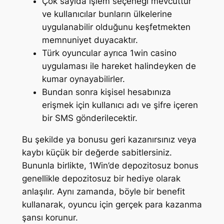
Çok sayıda işlem seçeneği mevcuttur
ve kullanıcılar bunların ülkelerine
uygulanabilir olduğunu keşfetmekten
memnuniyet duyacaktır.
Türk oyuncular ayrıca 1win casino
uygulaması ile hareket halindeyken de
kumar oynayabilirler.
Bundan sonra kişisel hesabınıza
erişmek için kullanıcı adı ve şifre içeren
bir SMS gönderilecektir.
Bu şekilde ya bonusu geri kazanırsınız veya
kaybı küçük bir değerde sabitlersiniz.
Bununla birlikte, 1Win’de depozitosuz bonus
genellikle depozitosuz bir hediye olarak
anlaşılır. Aynı zamanda, böyle bir benefit
kullanarak, oyuncu için gerçek para kazanma
şansı korunur.