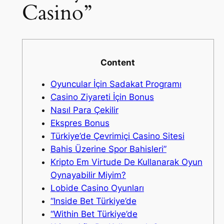
Casino”
Content
Oyuncular İçin Sadakat Programı
Casino Ziyareti İçin Bonus
Nasıl Para Çekilir
Ekspres Bonus
Türkiye’de Çevrimiçi Casino Sitesi
Bahis Üzerine Spor Bahisleri”
Kripto Em Virtude De Kullanarak Oyun
Oynayabilir Miyim?
Lobide Casino Oyunları
“Inside Bet Türkiye’de
“Within Bet Türkiye’de