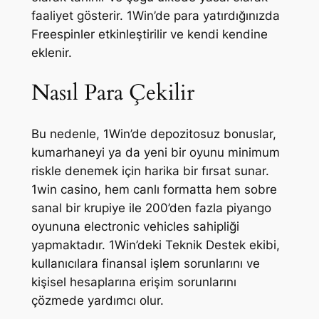
faaliyet gösterir. 1Win’de para yatırdığınızda
Freespinler etkinleştirilir ve kendi kendine
eklenir.
Nasıl Para Çekilir
Bu nedenle, 1Win’de depozitosuz bonuslar,
kumarhaneyi ya da yeni bir oyunu minimum
riskle denemek için harika bir fırsat sunar.
1win casino, hem canlı formatta hem sobre
sanal bir krupiye ile 200’den fazla piyango
oyununa electronic vehicles sahipliği
yapmaktadır. 1Win’deki Teknik Destek ekibi,
kullanıcılara finansal işlem sorunlarını ve
kişisel hesaplarına erişim sorunlarını
çözmede yardımcı olur.