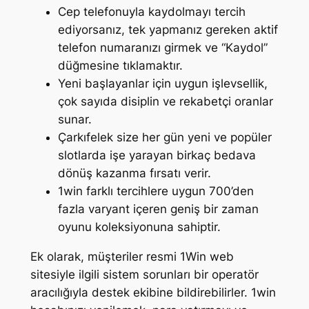
Cep telefonuyla kaydolmayı tercih
ediyorsanız, tek yapmanız gereken aktif
telefon numaranızı girmek ve “Kaydol”
düğmesine tıklamaktır.
Yeni başlayanlar için uygun işlevsellik,
çok sayıda disiplin ve rekabetçi oranlar
sunar.
Çarkıfelek size her gün yeni ve popüler
slotlarda işe yarayan birkaç bedava
dönüş kazanma fırsatı verir.
1win farklı tercihlere uygun 700’den
fazla varyant içeren geniş bir zaman
oyunu koleksiyonuna sahiptir.
Ek olarak, müşteriler resmi 1Win web
sitesiyle ilgili sistem sorunları bir operatör
aracılığıyla destek ekibine bildirebilirler. 1win