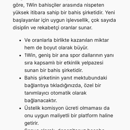
göre, 1Win bahisçiler arasında nispeten
yüksek itibara sahip bir bahis şirketidir. Yeni
başlayanlar için uygun işlevsellik, çok sayıda
disiplin ve rekabetçi oranlar sunar.
Ve oranlarla birlikte kazanılan miktar
hem de boyut olarak büyür.
1Win, geniş bir ana spor dallarının yanı
sıra kapsamlı bir etkinlik yelpazesi
sunan bir bahis şirketidir.
Bahis şirketinin yanıt mektubundaki
bağlantıya tıkladığınızda, özel bir
tanımlayıcı otomatik olarak
bağlanacaktır.
Üstelik komisyon ücreti olmaması da
onu uygun maliyetli bir platform haline
getirir.