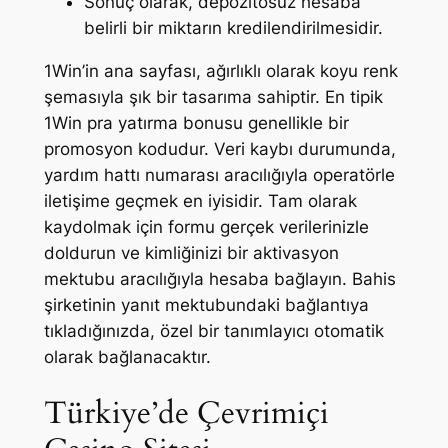
Sonuç olarak, depozitosuz hesaba
belirli bir miktarın kredilendirilmesidir.
1Win’in ana sayfası, ağırlıklı olarak koyu renk
şemasıyla şık bir tasarıma sahiptir. En tipik
1Win pra yatırma bonusu genellikle bir
promosyon kodudur. Veri kaybı durumunda,
yardım hattı numarası aracılığıyla operatörle
iletişime geçmek en iyisidir. Tam olarak
kaydolmak için formu gerçek verilerinizle
doldurun ve kimliğinizi bir aktivasyon
mektubu aracılığıyla hesaba bağlayın. Bahis
şirketinin yanıt mektubundaki bağlantıya
tıkladığınızda, özel bir tanımlayıcı otomatik
olarak bağlanacaktır.
Türkiye’de Çevrimiçi