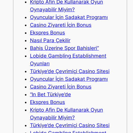
Kripto Afin De Kullanarak Oyun
Oynayabilir Miyim?
Oyuncular İçin Sadakat Programı
Casino Ziyareti İçin Bonus
Ekspres Bonus
Nasıl Para Çekilir
Bahis Üzerine Spor Bahisleri”
Lobide Gambling Establishment
Oyunları
Türkiye’de Çevrimiçi Casino Sitesi
Oyuncular İçin Sadakat Programı
Casino Ziyareti İçin Bonus
“In Bet Türkiye’de
Ekspres Bonus
Kripto Afin De Kullanarak Oyun
Oynayabilir Miyim?
Türkiye’de Çevrimiçi Casino Sitesi
Lobide Gambling Establishment