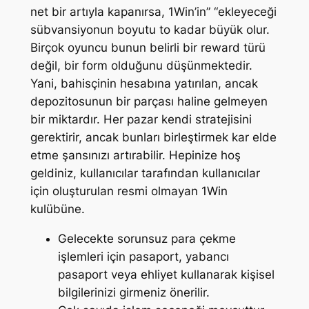
net bir artıyla kapanırsa, 1Win’in” “ekleyeceği
sübvansiyonun boyutu to kadar büyük olur.
Birçok oyuncu bunun belirli bir reward türü
değil, bir form olduğunu düşünmektedir.
Yani, bahisçinin hesabına yatırılan, ancak
depozitosunun bir parçası haline gelmeyen
bir miktardır. Her pazar kendi stratejisini
gerektirir, ancak bunları birleştirmek kar elde
etme şansınızı artırabilir. Hepinize hoş
geldiniz, kullanıcılar tarafından kullanıcılar
için oluşturulan resmi olmayan 1Win
kulübüne.
Gelecekte sorunsuz para çekme
işlemleri için pasaport, yabancı
pasaport veya ehliyet kullanarak kişisel
bilgilerinizi girmeniz önerilir.