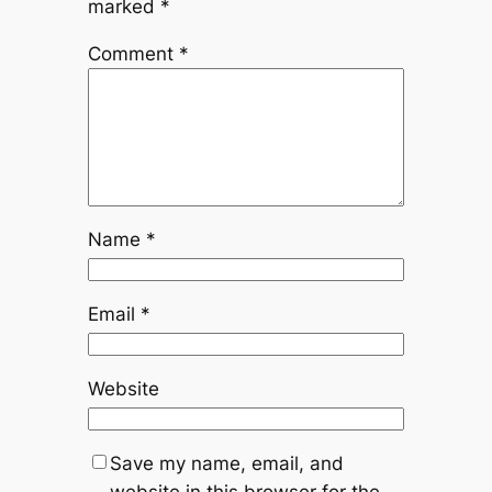
marked
*
Comment
*
Name
*
Email
*
Website
Save my name, email, and
website in this browser for the