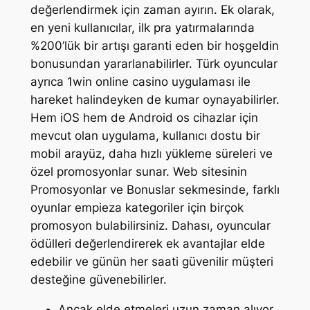
değerlendirmek için zaman ayırın. Ek olarak,
en yeni kullanıcılar, ilk pra yatırmalarında
%200’lük bir artışı garanti eden bir hoşgeldin
bonusundan yararlanabilirler. Türk oyuncular
ayrıca 1win online casino uygulaması ile
hareket halindeyken de kumar oynayabilirler.
Hem iOS hem de Android os cihazlar için
mevcut olan uygulama, kullanıcı dostu bir
mobil arayüz, daha hızlı yükleme süreleri ve
özel promosyonlar sunar. Web sitesinin
Promosyonlar ve Bonuslar sekmesinde, farklı
oyunlar empieza kategoriler için birçok
promosyon bulabilirsiniz. Dahası, oyuncular
ödülleri değerlendirerek ek avantajlar elde
edebilir ve günün her saati güvenilir müşteri
desteğine güvenebilirler.
Ancak elde etmeleri uzun zaman alıyor,