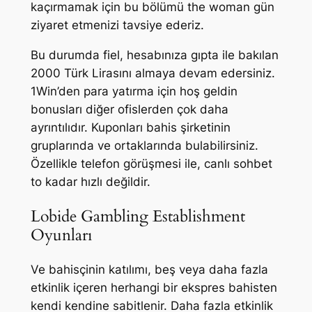
kaçırmamak için bu bölümü the woman gün
ziyaret etmenizi tavsiye ederiz.
Bu durumda fiel, hesabınıza gıpta ile bakılan
2000 Türk Lirasını almaya devam edersiniz.
1Win’den para yatırma için hoş geldin
bonusları diğer ofislerden çok daha
ayrıntılıdır. Kuponları bahis şirketinin
gruplarında ve ortaklarında bulabilirsiniz.
Özellikle telefon görüşmesi ile, canlı sohbet
to kadar hızlı değildir.
Lobide Gambling Establishment
Oyunları
Ve bahisçinin katılımı, beş veya daha fazla
etkinlik içeren herhangi bir ekspres bahisten
kendi kendine sabitlenir. Daha fazla etkinlik