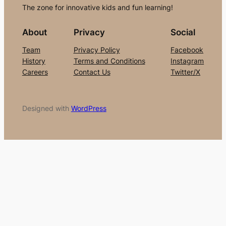
The zone for innovative kids and fun learning!
About
Privacy
Social
Team
Privacy Policy
Facebook
History
Terms and Conditions
Instagram
Careers
Contact Us
Twitter/X
Designed with
WordPress