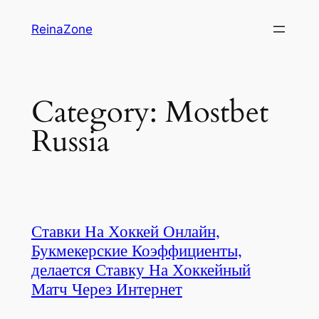
Skip
ReinaZone
to
content
Category:
Mostbet
Russia
Ставки На Хоккей Онлайн,
Букмекерские Коэффициенты,
делается Ставку На Хоккейный
Матч Через Интернет