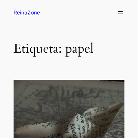
Saltar
ReinaZone
al
contenido
Etiqueta:
papel