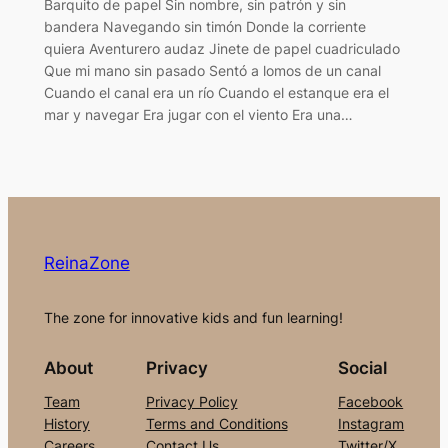
Barquito de papel Sin nombre, sin patrón y sin
bandera Navegando sin timón Donde la corriente
quiera Aventurero audaz Jinete de papel cuadriculado
Que mi mano sin pasado Sentó a lomos de un canal
Cuando el canal era un río Cuando el estanque era el
mar y navegar Era jugar con el viento Era una…
ReinaZone
The zone for innovative kids and fun learning!
About
Privacy
Social
Team
Privacy Policy
Facebook
History
Terms and Conditions
Instagram
Careers
Contact Us
Twitter/X