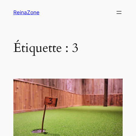
Aller
ReinaZone
au
contenu
Étiquette :
3