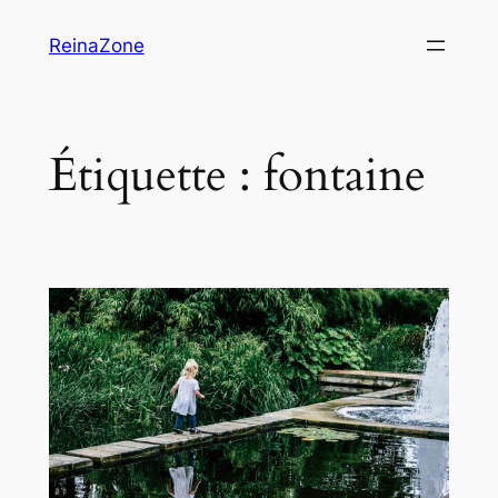
Aller
ReinaZone
au
contenu
Étiquette :
fontaine