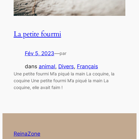
La petite fourmi
Fév 5, 2023
—
par
dans
animal
, 
Divers
, 
Français
Une petite fourmi M’a piqué la main La coquine, la
coquine Une petite fourmi M’a piqué la main La
coquine, elle avait faim !
ReinaZone