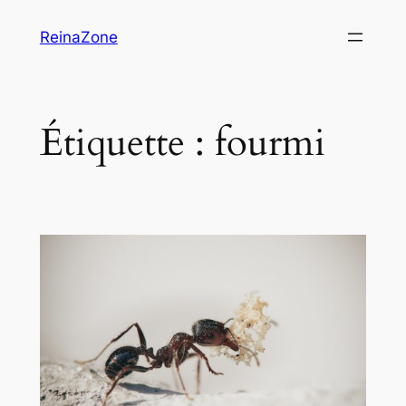
Aller
ReinaZone
au
contenu
Étiquette :
fourmi