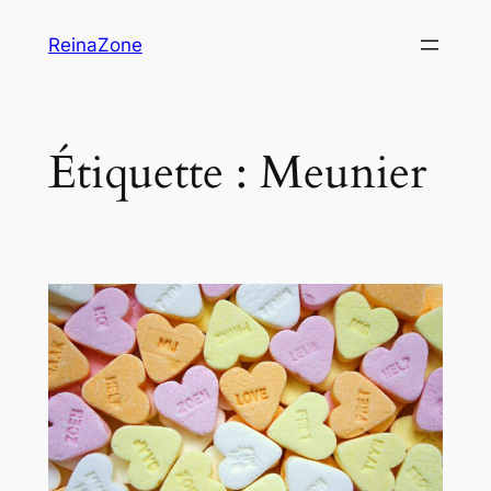
Aller
ReinaZone
au
contenu
Étiquette :
Meunier