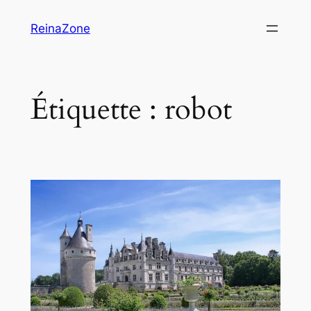
Aller
ReinaZone
au
contenu
Étiquette :
robot