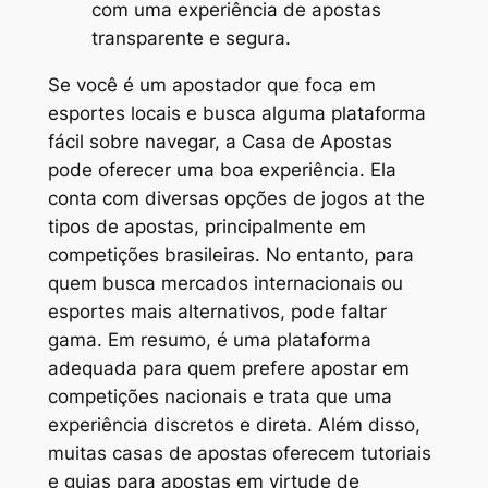
com uma experiência de apostas
transparente e segura.
Se você é um apostador que foca em
esportes locais e busca alguma plataforma
fácil sobre navegar, a Casa de Apostas
pode oferecer uma boa experiência. Ela
conta com diversas opções de jogos at the
tipos de apostas, principalmente em
competições brasileiras. No entanto, para
quem busca mercados internacionais ou
esportes mais alternativos, pode faltar
gama. Em resumo, é uma plataforma
adequada para quem prefere apostar em
competições nacionais e trata que uma
experiência discretos e direta. Além disso,
muitas casas de apostas oferecem tutoriais
e guias para apostas em virtude de