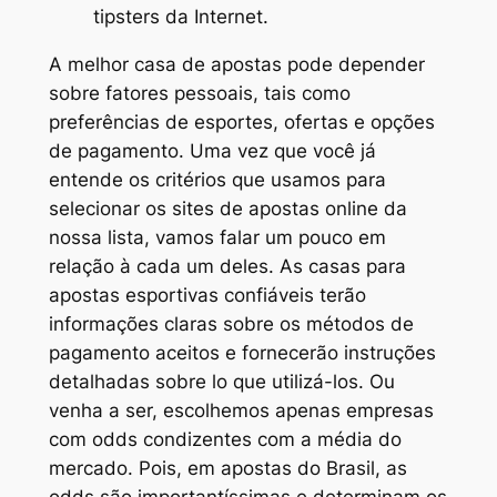
tipsters da Internet.
A melhor casa de apostas pode depender
sobre fatores pessoais, tais como
preferências de esportes, ofertas e opções
de pagamento. Uma vez que você já
entende os critérios que usamos para
selecionar os sites de apostas online da
nossa lista, vamos falar um pouco em
relação à cada um deles. As casas para
apostas esportivas confiáveis terão
informações claras sobre os métodos de
pagamento aceitos e fornecerão instruções
detalhadas sobre lo que utilizá-los. Ou
venha a ser, escolhemos apenas empresas
com odds condizentes com a média do
mercado. Pois, em apostas do Brasil, as
odds são importantíssimas e determinam os