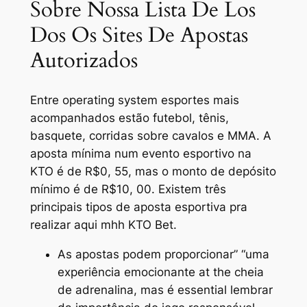
Sobre Nossa Lista De Los
Dos Os Sites De Apostas
Autorizados
Entre operating system esportes mais
acompanhados estão futebol, tênis,
basquete, corridas sobre cavalos e MMA. A
aposta mínima num evento esportivo na
KTO é de R$0, 55, mas o monto de depósito
mínimo é de R$10, 00. Existem três
principais tipos de aposta esportiva pra
realizar aqui mhh KTO Bet.
As apostas podem proporcionar” “uma
experiência emocionante at the cheia
de adrenalina, mas é essential lembrar