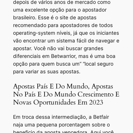
depois de vários anos de mercado como
uma excelente opção para o apostador
brasileiro. Esse é o site de apostas
recomendado para apostadores de todos
operating-system níveis, já que os iniciantes
vão encontrar um sistema fácil de navegar e
apostar. Você não vai buscar grandes
diferenciais em Betwarrior, mas é uma boa
opção para quem busca um” “local seguro
para variar as suas apostas.
Apostas País E Do Mundo, Apostas
No País E Do Mundo Crescimento E
Novas Oportunidades Em 2023
Em troca dessa intermediação, a Betfair
naja uma pequena porcentagem sobre o
beneficio da aposta vencedora. Aqui você