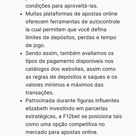
condições para aproveitá-las.
Muitas plataformas de apostas online
oferecem ferramentas de autocontrole
la cual permitem que você defina
limites de depósitos, perdas e tempo
de jogo.
Sendo assim, também avaliamos os
tipos de pagamento disponíveis nos
catálogos dos websites, assim como
as regras de depósitos e saques e os
valores mínimos e máximos das
transações.
Patrocinada durante figuras influentes
elizabeth investindo em parcerias
estratégicas, a F12bet se posiciona tais
como uma opção competitiva no
mercado para apostas online.