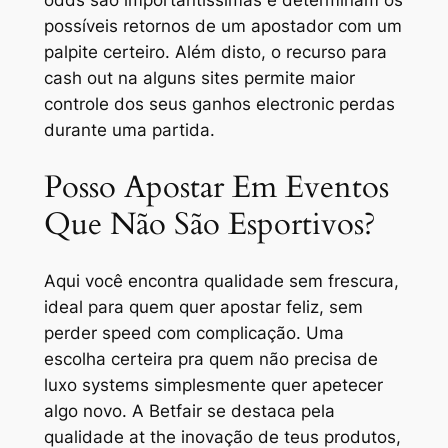
possíveis retornos de um apostador com um
palpite certeiro. Além disto, o recurso para
cash out na alguns sites permite maior
controle dos seus ganhos electronic perdas
durante uma partida.
Posso Apostar Em Eventos
Que Não São Esportivos?
Aqui você encontra qualidade sem frescura,
ideal para quem quer apostar feliz, sem
perder speed com complicação. Uma
escolha certeira pra quem não precisa de
luxo systems simplesmente quer apetecer
algo novo. A Betfair se destaca pela
qualidade at the inovação de teus produtos,