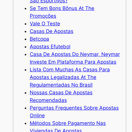
São Esportivos?
Se Tem Bons Bônus At The
Promoções
Vale O Teste
Casas De Apostas
Betcopa
Apostas Efutebol
Casa De Apostas Do Neymar, Neymar
Investe Em Plataforma Para Apostas
Lista Com Muchas As Casas Para
Apostas Legalizadas At The
Regulamentadas No Brasil
Nossas Casas De Apostas
Recomendadas
Perguntas Frequentes Sobre Apostas
Online
Métodos Sobre Pagamento Nas
Viviendas De Apostas