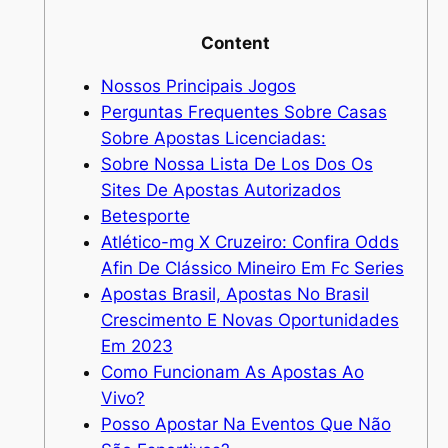
Content
Nossos Principais Jogos
Perguntas Frequentes Sobre Casas
Sobre Apostas Licenciadas:
Sobre Nossa Lista De Los Dos Os
Sites De Apostas Autorizados
Betesporte
Atlético-mg X Cruzeiro: Confira Odds
Afin De Clássico Mineiro Em Fc Series
Apostas Brasil, Apostas No Brasil
Crescimento E Novas Oportunidades
Em 2023
Como Funcionam As Apostas Ao
Vivo?
Posso Apostar Na Eventos Que Não