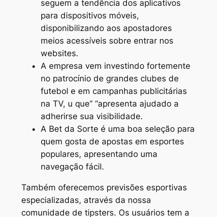
seguem a tendência dos aplicativos
para dispositivos móveis,
disponibilizando aos apostadores
meios acessíveis sobre entrar nos
websites.
A empresa vem investindo fortemente
no patrocínio de grandes clubes de
futebol e em campanhas publicitárias
na TV, u que” “apresenta ajudado a
adherirse sua visibilidade.
A Bet da Sorte é uma boa seleção para
quem gosta de apostas em esportes
populares, apresentando uma
navegação fácil.
Também oferecemos previsões esportivas
especializadas, através da nossa
comunidade de tipsters. Os usuários tem a