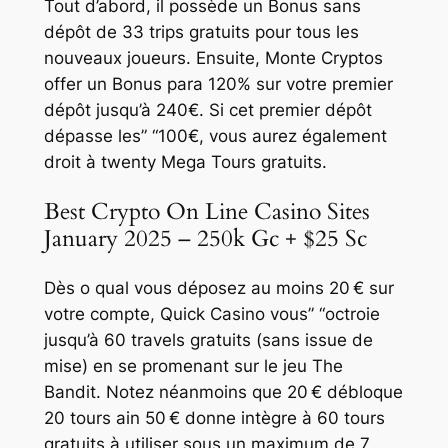
Tout d’abord, il possède un Bonus sans
dépôt de 33 trips gratuits pour tous les
nouveaux joueurs. Ensuite, Monte Cryptos
offer un Bonus para 120% sur votre premier
dépôt jusqu’à 240€. Si cet premier dépôt
dépasse les” “100€, vous aurez également
droit à twenty Mega Tours gratuits.
Best Crypto On Line Casino Sites
January 2025 – 250k Gc + $25 Sc
Dès o qual vous déposez au moins 20 € sur
votre compte, Quick Casino vous” “octroie
jusqu’à 60 travels gratuits (sans issue de
mise) en se promenant sur le jeu The
Bandit. Notez néanmoins que 20 € débloque
20 tours ain 50 € donne intègre à 60 tours
gratuits à utiliser sous un maximum de 7