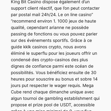
King Bit Casino dispose également d’un
support client réactif, que l’on peut contacter
par postal mail 24h/24. Le on line casino”
“recommend environ 1. 1000 jeux de haute
qualité, cependant arianne ne possède
passing de fonctions ou vous pouvez parier
sur des événements sportifs. Grâce à ce
guide kklk casinos crypto, nous avons
éliminé le superflu pour les joueurs offrir un
condensé des crypto-casinos des plus
dignes de confiance parmi este océan de
possibilités. Vous bénéficiez ensuite de 30
heures pour souscrire au bonus et sobre 14
jours put respecter le wager requis. Mega
Cube rend chaque dimanche unique avec
algun tournoi de gambling establishment qui
propose el prize pool de USDT, accessible