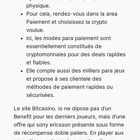
physique.
Pour cela, rendez-vous dans la area
Paiement et choisissez la crypto
voulue.
Ici, les modes para paiement sont
essentiellement constitués de
cryptomonnaies pour des deals rapides
et fiables.
Elle compte aussi des milliers para jeux
et propose à ses clientele des
méthodes de paiement rapides ou
sécurisées.
Le site Bitcasino. io ne dipose pas d’un
Benefit pour les derniers joueurs, mais d’une
offre qui sony ericsson présente sous forme
de récompense doble paliers. En player aux