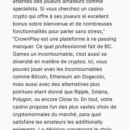
attentes des joueurs amateurs comme
specialists. Si vous cherchez un casino
crypto qui offre à ses joueurs el excellent
bonus sobre bienvenue et de nombreuses
fonctionnalités pour parier sans stress,”
“CrownPlay est une plateforme à ne passing
manquer. Ce quel professionnel fait de BC.
Games un incontournable, c’est aussi sa
diversité en matière de cryptos. Ici, vous
pouvez jouer avec les incontournables
comme Bitcoin, Ethereum ain Dogecoin,
mais aussi avec des alternatives plus
pointues etant donné que Ripple, Solana,
Polygon, ou encore Close to. En tout, votre
casino propose l’un des plus vastes choix de
cryptomonnaies du marché, para quoi
satisfaire les amateurs les additionally
exigeants. La décision concernant le choix