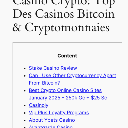
Casino Crypto: Top
Des Casinos Bitcoin
& Cryptomonnaies
Content
Stake Casino Review
Can I Use Other Cryptocurrency Apart
From Bitcoin?
Best Crypto Online Casino Sites
January 2025 – 250k Gc + $25 Sc
Casinoly
Vip Plus Loyalty Programs
About Ybets Casino
Avantgarde Casino