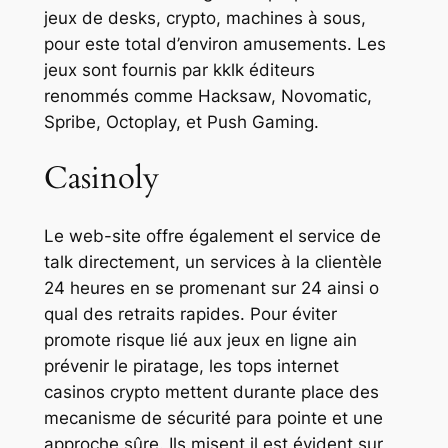
jeux de desks, crypto, machines à sous,
pour este total d’environ amusements. Les
jeux sont fournis par kklk éditeurs
renommés comme Hacksaw, Novomatic,
Spribe, Octoplay, et Push Gaming.
Casinoly
Le web-site offre également el service de
talk directement, un services à la clientèle
24 heures en se promenant sur 24 ainsi o
qual des retraits rapides. Pour éviter
promote risque lié aux jeux en ligne ain
prévenir le piratage, les tops internet
casinos crypto mettent durante place des
mecanisme de sécurité para pointe et une
approche sûre. Ils misent il est évident sur