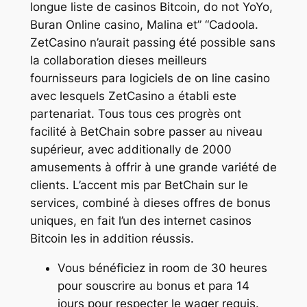
longue liste de casinos Bitcoin, do not YoYo,
Buran Online casino, Malina et” “Cadoola.
ZetCasino n’aurait passing été possible sans
la collaboration dieses meilleurs
fournisseurs para logiciels de on line casino
avec lesquels ZetCasino a établi este
partenariat. Tous tous ces progrès ont
facilité à BetChain sobre passer au niveau
supérieur, avec additionally de 2000
amusements à offrir à une grande variété de
clients. L’accent mis par BetChain sur le
services, combiné à dieses offres de bonus
uniques, en fait l’un des internet casinos
Bitcoin les in addition réussis.
Vous bénéficiez in room de 30 heures
pour souscrire au bonus et para 14
jours pour respecter le wager requis.