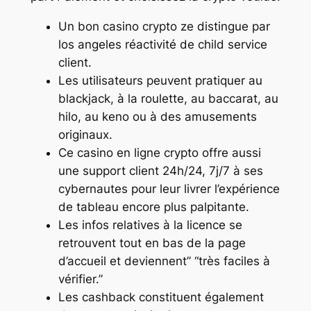
Un bon casino crypto ze distingue par
los angeles réactivité de child service
client.
Les utilisateurs peuvent pratiquer au
blackjack, à la roulette, au baccarat, au
hilo, au keno ou à des amusements
originaux.
Ce casino en ligne crypto offre aussi
une support client 24h/24, 7j/7 à ses
cybernautes pour leur livrer l’expérience
de tableau encore plus palpitante.
Les infos relatives à la licence se
retrouvent tout en bas de la page
d’accueil et deviennent” “très faciles à
vérifier.”
Les cashback constituent également