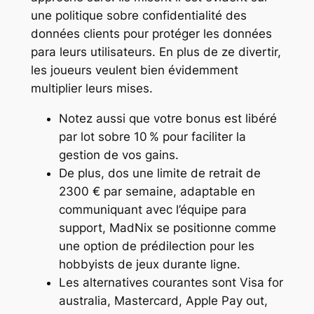
une politique sobre confidentialité des
données clients pour protéger les données
para leurs utilisateurs. En plus de ze divertir,
les joueurs veulent bien évidemment
multiplier leurs mises.
Notez aussi que votre bonus est libéré
par lot sobre 10 % pour faciliter la
gestion de vos gains.
De plus, dos une limite de retrait de
2300 € par semaine, adaptable en
communiquant avec l’équipe para
support, MadNix se positionne comme
une option de prédilection pour les
hobbyists de jeux durante ligne.
Les alternatives courantes sont Visa for
australia, Mastercard, Apple Pay out,