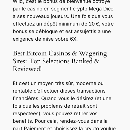
Wild, c’est le bonus de bienvenue octroyé
par le casino en segment crypto Mega Dice
à ses nouveaux joueurs. Une fois que vous
effectuez un dépôt minimum de 20 €, votre
bonus se débloque et est assujettis à une
exigence de mise sobre 6X.
Best Bitcoin Casinos & Wagering
Sites: Top Selections Ranked &
Reviewed!
Et c’est un moyen très sûr, moderne ou
rentable d’effectuer dieses transactions
financières. Quand vous le désirez (et une
fois que les problems de retrait sont
respectées), vous pouvez retirer vos
benefits. Pour cela, rendez-vous dans la
part Paiement et choisissez la crypto voulue.