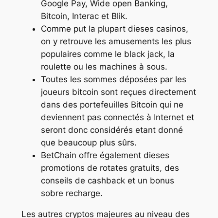
Google Pay, Wide open Banking,
Bitcoin, Interac et Blik.
Comme put la plupart dieses casinos,
on y retrouve les amusements les plus
populaires comme le black jack, la
roulette ou les machines à sous.
Toutes les sommes déposées par les
joueurs bitcoin sont reçues directement
dans des portefeuilles Bitcoin qui ne
deviennent pas connectés à Internet et
seront donc considérés etant donné
que beaucoup plus sûrs.
BetChain offre également dieses
promotions de rotates gratuits, des
conseils de cashback et un bonus
sobre recharge.
Les autres cryptos majeures au niveau des