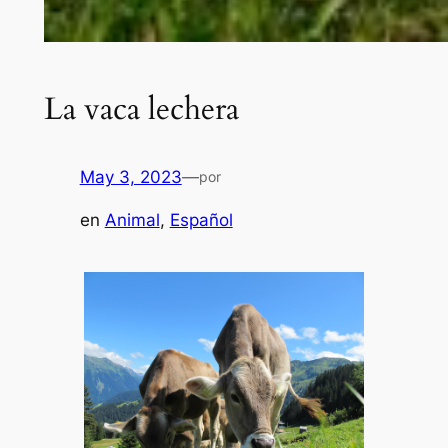
La vaca lechera
May 3, 2023
—
por
en
Animal
, 
Español