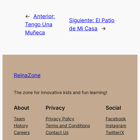
←
Anterior:
Siguiente:
El Patio
Tengo Una
de Mi Casa
→
Muñeca
ReinaZone
The zone for innovative kids and fun learning!
About
Privacy
Social
Team
Privacy Policy
Facebook
History
Terms and Conditions
Instagram
Careers
Contact Us
Twitter/X