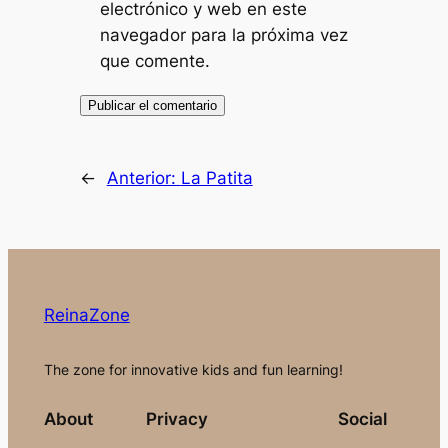
electrónico y web en este
navegador para la próxima vez
que comente.
←
Anterior:
La Patita
ReinaZone
The zone for innovative kids and fun learning!
About
Privacy
Social