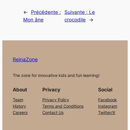
←
Précédente :
Suivante :
Le
Mon âne
crocodile
→
ReinaZone
The zone for innovative kids and fun learning!
About
Privacy
Social
Team
Privacy Policy
Facebook
History
Terms and Conditions
Instagram
Careers
Contact Us
Twitter/X