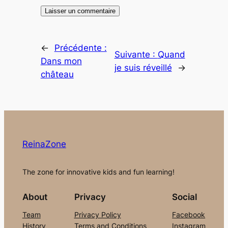
←
Précédente :
Suivante :
Quand
Dans mon
je suis réveillé
→
château
ReinaZone
The zone for innovative kids and fun learning!
About
Privacy
Social
Team
Privacy Policy
Facebook
History
Terms and Conditions
Instagram