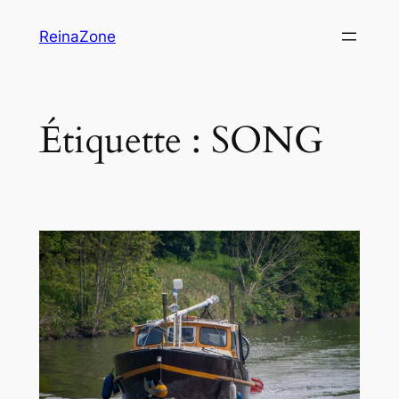
Aller
ReinaZone
au
contenu
Étiquette :
SONG