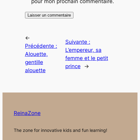
pour mon prochain commentaire.
←
Suivante :
Précédente :
L’empereur, sa
Alouette,
femme et le petit
gentille
prince
→
alouette
ReinaZone
The zone for innovative kids and fun learning!