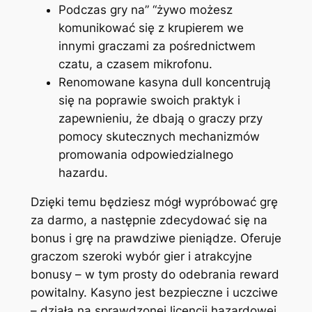
Podczas gry na” “żywo możesz
komunikować się z krupierem we
innymi graczami za pośrednictwem
czatu, a czasem mikrofonu.
Renomowane kasyna dull koncentrują
się na poprawie swoich praktyk i
zapewnieniu, że dbają o graczy przy
pomocy skutecznych mechanizmów
promowania odpowiedzialnego
hazardu.
Dzięki temu będziesz mógł wypróbować grę
za darmo, a następnie zdecydować się na
bonus i grę na prawdziwe pieniądze. Oferuje
graczom szeroki wybór gier i atrakcyjne
bonusy – w tym prosty do odebrania reward
powitalny. Kasyno jest bezpieczne i uczciwe
– działa na sprawdzonej licencji hazardowej