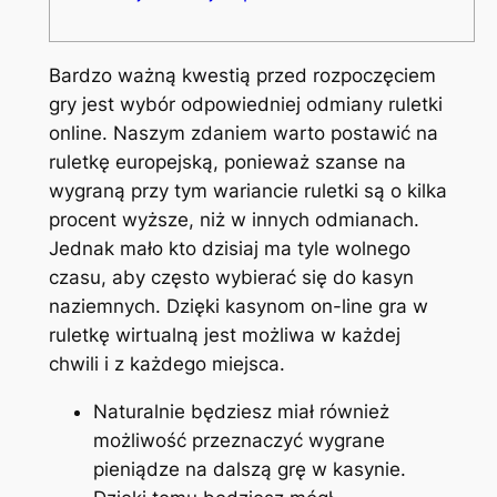
Bardzo ważną kwestią przed rozpoczęciem
gry jest wybór odpowiedniej odmiany ruletki
online. Naszym zdaniem warto postawić na
ruletkę europejską, ponieważ szanse na
wygraną przy tym wariancie ruletki są o kilka
procent wyższe, niż w innych odmianach.
Jednak mało kto dzisiaj ma tyle wolnego
czasu, aby często wybierać się do kasyn
naziemnych. Dzięki kasynom on-line gra w
ruletkę wirtualną jest możliwa w każdej
chwili i z każdego miejsca.
Naturalnie będziesz miał również
możliwość przeznaczyć wygrane
pieniądze na dalszą grę w kasynie.