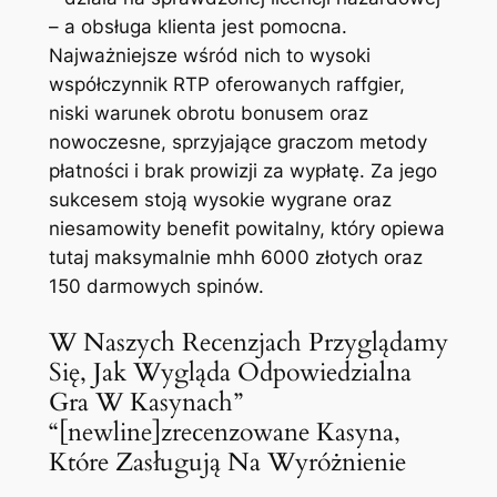
– a obsługa klienta jest pomocna.
Najważniejsze wśród nich to wysoki
współczynnik RTP oferowanych raffgier,
niski warunek obrotu bonusem oraz
nowoczesne, sprzyjające graczom metody
płatności i brak prowizji za wypłatę. Za jego
sukcesem stoją wysokie wygrane oraz
niesamowity benefit powitalny, który opiewa
tutaj maksymalnie mhh 6000 złotych oraz
150 darmowych spinów.
W Naszych Recenzjach Przyglądamy
Się, Jak Wygląda Odpowiedzialna
Gra W Kasynach”
“[newline]zrecenzowane Kasyna,
Które Zasługują Na Wyróżnienie