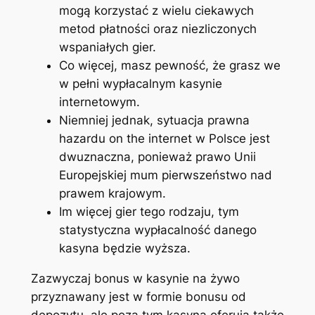
mogą korzystać z wielu ciekawych
metod płatności oraz niezliczonych
wspaniałych gier.
Co więcej, masz pewność, że grasz we
w pełni wypłacalnym kasynie
internetowym.
Niemniej jednak, sytuacja prawna
hazardu on the internet w Polsce jest
dwuznaczna, ponieważ prawo Unii
Europejskiej mum pierwszeństwo nad
prawem krajowym.
Im więcej gier tego rodzaju, tym
statystyczna wypłacalność danego
kasyna będzie wyższa.
Zazwyczaj bonus w kasynie na żywo
przyznawany jest w formie bonusu od
depozytu, ale poza tym kasyna oferują także