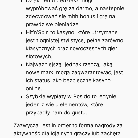
Dzięki temu będziesz mógł
wypróbować grę za darmo, a następnie
zdecydować się mhh bonus i grę na
prawdziwe pieniądze.
Hit’n’Spin to kasyno, które utrzymane
jest t ognistej stylistyce, pełne zarówno
klasycznych oraz nowoczesnych gier
slotowych.
Najważniejszą jednak rzeczą, jaką
nowe marki mogą zagwarantować, jest
ich status jako bezpieczne kasyno
online.
Szybkie wypłaty w Posido to jedynie
jeden z wielu elementów, które
przypadły nam do gustu.
Zazwyczaj jest in order to forma nagrody za
aktywność dla lojalnych graczy lub zachęta