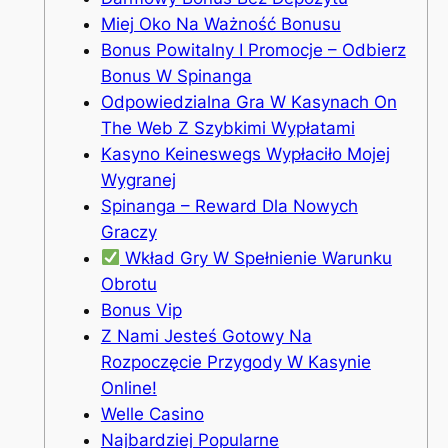
Miej Oko Na Ważność Bonusu
Bonus Powitalny I Promocje – Odbierz
Bonus W Spinanga
Odpowiedzialna Gra W Kasynach On
The Web Z Szybkimi Wypłatami
Kasyno Keineswegs Wypłaciło Mojej
Wygranej
Spinanga – Reward Dla Nowych
Graczy
Wkład Gry W Spełnienie Warunku
Obrotu
Bonus Vip
Z Nami Jesteś Gotowy Na
Rozpoczęcie Przygody W Kasynie
Online!
Welle Casino
Najbardziej Popularne