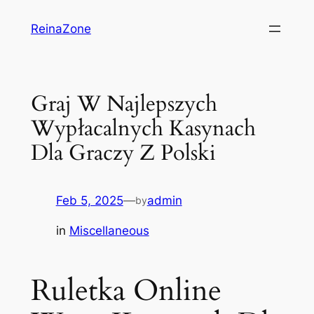
Skip
ReinaZone
to
content
Graj W Najlepszych
Wypłacalnych Kasynach
Dla Graczy Z Polski
Feb 5, 2025
—
admin
by
in
Miscellaneous
Ruletka Online