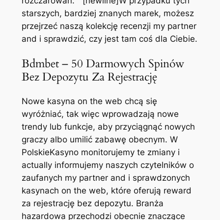
rozczarowań.” “[newline]W przypadku tych
starszych, bardziej znanych marek, możesz
przejrzeć naszą kolekcję recenzji my partner
and i sprawdzić, czy jest tam coś dla Ciebie.
Bdmbet – 50 Darmowych Spinów
Bez Depozytu Za Rejestrację
Nowe kasyna on the web chcą się
wyróżniać, tak więc wprowadzają nowe
trendy lub funkcje, aby przyciągnąć nowych
graczy albo umilić zabawę obecnym. W
PolskieKasyno monitorujemy te zmiany i
actually informujemy naszych czytelników o
zaufanych my partner and i sprawdzonych
kasynach on the web, które oferują reward
za rejestrację bez depozytu. Branża
hazardowa przechodzi obecnie znaczące