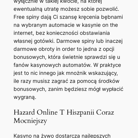
wyłącznie w takiej kwocie, na której
ewentualną utratę możesz sobie pozwolić.
Free spiny dają Ci szansę kręcenia bębnami
na wybranym automacie w kasynie on the
internet, bez konieczności obstawiania
własnej gotówki. Darmowe spiny lub inaczej
darmowe obroty in order to jedna z opcji
bonusowych, która świetnie sprawdzi się u
fanów kasynowych automatów. W praktyce
jest to nic innego jak mnożnik wskazujący,
ile razy musisz zagrać za pomocą środków
bonusowych, zanim będziesz mógł wypłacić
wygraną.
Hazard Online T Hiszpanii Coraz
Mocniejszy
Kasyno na żywo dostarcza najlepszych