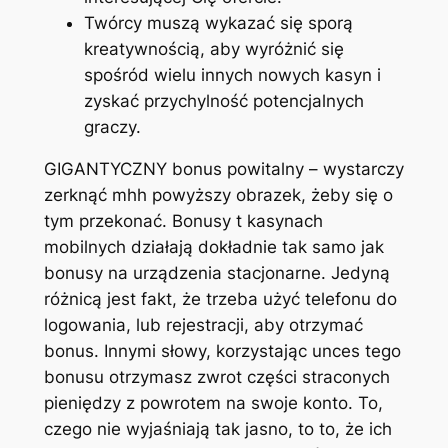
Twórcy muszą wykazać się sporą
kreatywnością, aby wyróżnić się
spośród wielu innych nowych kasyn i
zyskać przychylność potencjalnych
graczy.
GIGANTYCZNY bonus powitalny – wystarczy
zerknąć mhh powyższy obrazek, żeby się o
tym przekonać. Bonusy t kasynach
mobilnych działają dokładnie tak samo jak
bonusy na urządzenia stacjonarne. Jedyną
różnicą jest fakt, że trzeba użyć telefonu do
logowania, lub rejestracji, aby otrzymać
bonus. Innymi słowy, korzystając unces tego
bonusu otrzymasz zwrot części straconych
pieniędzy z powrotem na swoje konto. To,
czego nie wyjaśniają tak jasno, to to, że ich