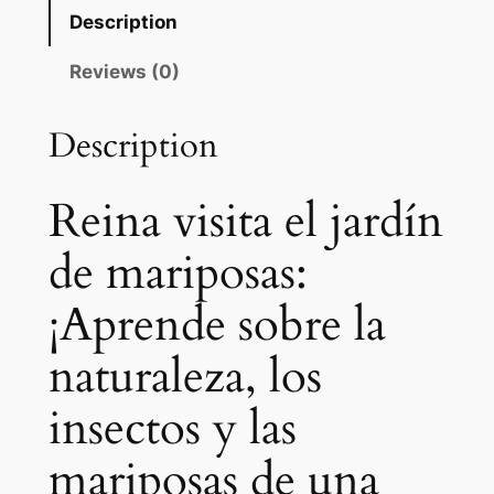
n
Description
a
v
Reviews (0)
i
s
Description
i
t
Reina visita el jardín
a
e
de mariposas:
l
j
¡Aprende sobre la
a
r
naturaleza, los
d
í
insectos y las
n
mariposas de una
d
e