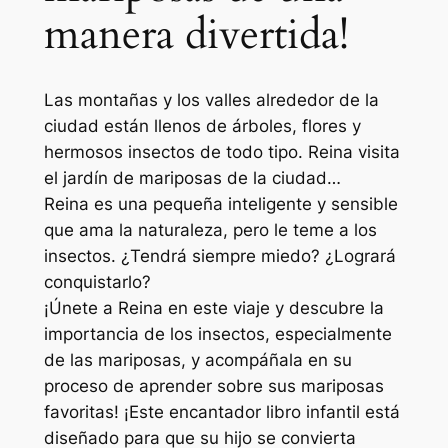
manera divertida!
m
a
r
Las montañas y los valles alrededor de la
i
ciudad están llenos de árboles, flores y
p
hermosos insectos de todo tipo. Reina visita
o
el jardín de mariposas de la ciudad…
s
Reina es una pequeña inteligente y sensible
a
que ama la naturaleza, pero le teme a los
s
insectos. ¿Tendrá siempre miedo? ¿Logrará
q
conquistarlo?
u
¡Únete a Reina en este viaje y descubre la
a
importancia de los insectos, especialmente
n
de las mariposas, y acompáñala en su
t
proceso de aprender sobre sus mariposas
i
favoritas! ¡Este encantador libro infantil está
t
diseñado para que su hijo se convierta
y