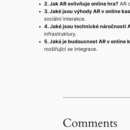
2. Jak AR ovlivňuje online hra?
AR ob
3. Jaké jsou výhody AR v online ka
sociální interakce.
4. Jaké jsou technické náročnosti 
infrastruktury.
5. Jaká je budoucnost AR v online 
rozšiřující se integrace.
Comments