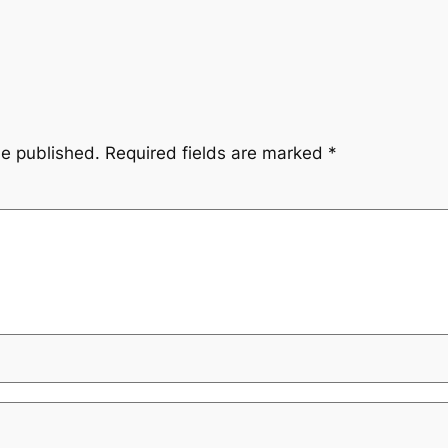
be published.
Required fields are marked
*