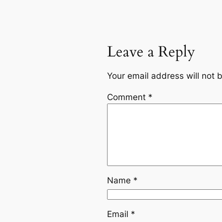
Leave a Reply
Your email address will not 
Comment
*
Name
*
Email
*