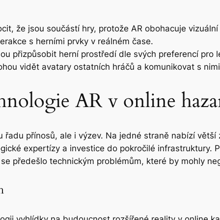
pocit, že jsou součástí hry, protože AR obohacuje vizuál
terakce s herními prvky v reálném čase.
ou přizpůsobit herní prostředí dle svých preferencí pro l
ohou vidět avatary ostatních hráčů a komunikovat s nimi
chnologie AR v online haza
du řadu přínosů, ale i výzev. Na jedné straně nabízí vět
ické expertízy a investice do pokročilé infrastruktury.
by se předešlo technickým problémům, které by mohly neg
h
ogii vyhlídky na budoucnost rozšířené reality v online k