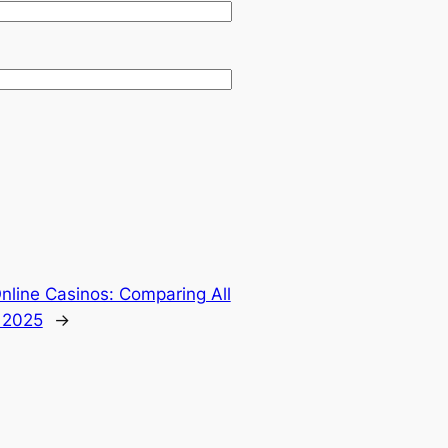
nline Casinos: Comparing All
 2025
→