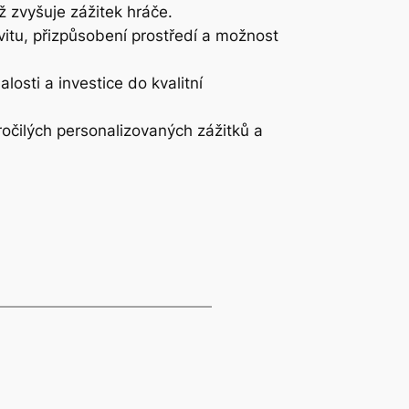
ož zvyšuje zážitek hráče.
ivitu, přizpůsobení prostředí a možnost
osti a investice do kvalitní
čilých personalizovaných zážitků a