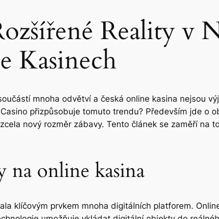
ozšířené Reality v 
e Kasinech
 součástí mnoha odvětví a česká online kasina nejsou výj
 Casino přizpůsobuje tomuto trendu? Především jde o ob
či zcela nový rozměr zábavy. Tento článek se zaměří na t
ty na online kasina
stala klíčovým prvkem mnoha digitálních platforem. Onli
technologie umožňuje vkládat digitální objekty do reáln