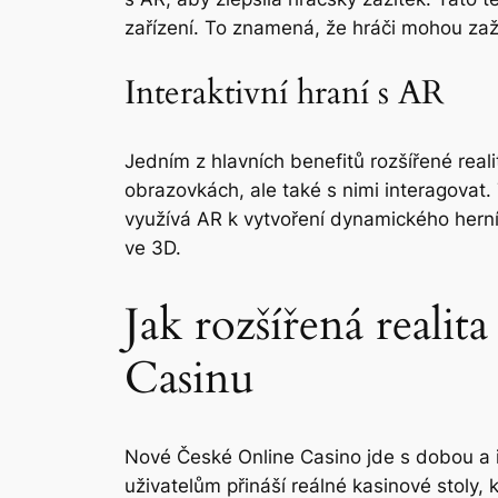
zařízení. To znamená, že hráči mohou zaží
Interaktivní hraní s AR
Jedním z hlavních benefitů rozšířené reali
obrazovkách, ale také s nimi interagovat.
využívá AR k vytvoření dynamického herníh
ve 3D.
Jak rozšířená real
Casinu
Nové České Online Casino jde s dobou a i
uživatelům přináší reálné kasinové stoly,