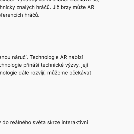
chnicky znalých hráčů. Již brzy může AR
eferencích hráčů.
řenou náručí. Technologie AR nabízí
chnologie přináší technické výzvy, její
nologie dále rozvíjí, můžeme očekávat
y do reálného světa skrze interaktivní