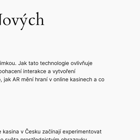
Nových
imkou. Jak tato technologie ovlivňuje
ohacení interakce a vytvoření
o, jak AR mění hraní v online kasinech a co
ne kasina v Česku začínají experimentovat
ého světa prostřednictvím obrazovky