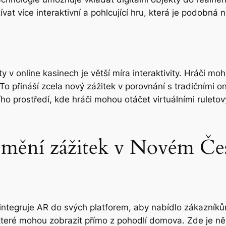
vat více interaktivní a pohlcující hru, která je podobná
ty v online kasinech je větší míra interaktivity. Hráči m
 To přináší zcela nový zážitek v porovnání s tradičními 
o prostředí, kde hráči mohou otáčet virtuálními ruletov
ita mění zážitek v Novém 
ntegruje AR do svých platforem, aby nabídlo zákazníkům
 které mohou zobrazit přímo z pohodlí domova. Zde je ně