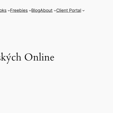
oks
Freebies
Blog
About
Client Portal
ských Online