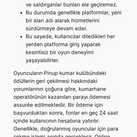
ve saldırganlar bunları ele geçiremez.
Bu durumda genellikle platformlar, yeni
bir alan adı alarak hizmetlerini
sürdürmeye devam eder.
Bu sayede, kullanıcılar diledikleri her
yerden platforma giriş yaparak
kesintisiz bir oyun deneyimi
yaşayabilirler.
Oyuncuların Pinup kumar kulübündeki
ödüllerin geri çekilmesi hakkındaki
yorumlarının çoğuna göre, kumarhane
operatörünün kazanılan parayı ödemesi
assurée edilmektedir. Bir ödeme için
başvurduktan sonra, fonlar en geç 24 saat
içinde kullanıcının hesabına yatırılır.
Genellikle, doğrulanmış oyuncular için para
çekme işlemi anında gerçekleşir. Online