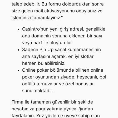
talep edebilir. Bu formu doldurduktan sonra
size gelen mail aktivasyonunu onaylanız ve
işleminizi tamamlayınız.”
Casintro’nun yeni giriş adresi, genellikle
ana domainin sonuna eklenen bir sayı
veya harf ile oluşturulur.
Sadece Pin Up sanal kumarhanesinin
ana sayfasını açarak, en iyi slotları
hemen bulabilirsiniz.
Online poker bölümünde bilinen online
poker oyunundan ziyade, heyecanlı, bol
ödüllü turnuvalar ve özel bonuslar
sunulmaktadır.
Firma ile tamamen güvenilir bir şekilde
hesabınıza para yatırma ayrıcalığından
faydalanın. Yüz yüzlerce üyeye sahip olan