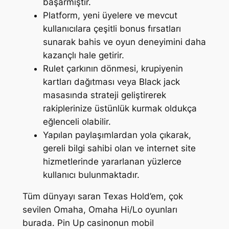
başarmıştır.
Platform, yeni üyelere ve mevcut
kullanıcılara çeşitli bonus fırsatları
sunarak bahis ve oyun deneyimini daha
kazançlı hale getirir.
Rulet çarkının dönmesi, krupiyenin
kartları dağıtması veya Black jack
masasında strateji geliştirerek
rakiplerinize üstünlük kurmak oldukça
eğlenceli olabilir.
Yapılan paylaşımlardan yola çıkarak,
gereli bilgi sahibi olan ve internet site
hizmetlerinde yararlanan yüzlerce
kullanıcı bulunmaktadır.
Tüm dünyayı saran Texas Hold’em, çok
sevilen Omaha, Omaha Hi/Lo oyunları
burada. Pin Up casinonun mobil