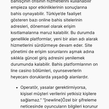
bahisçinin ofisinin hizmetlerini kullanabilir
empieza spor etkinliklerinin sonuçlarına
bahis oynayabilir. Türkiye’de faaliyet
gösteren bazı online bahis sitelerinin
adresleri, dönemsel olarak erişim
kısıtlamalarına maruz kalabilir. Bu durumda
genellikle platformlar, yeni bir alan adı alarak
hizmetlerini sürdürmeye devam eder. Site
yönetimi de erişim sorunlarını aşmak adına
sıklıkla güncel giriş adresini yenilemek
durumunda kalabilir. Bahis platformlarının on
line casino bölümleri, oyunseverlerin
heyecanı doruklarda yaşadığı alanlardır.
Operatör, yasalar gerektirmiyorsa,
kişisel müşteri verilerini yetkisiz kişilere
sağlamaz.” “[newline]Özel bir şifreleme
neticesinde oyuncuların bilgileri korunur