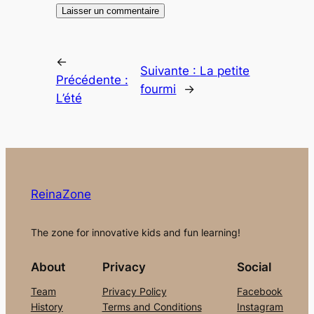
←
Suivante :
La petite
Précédente :
fourmi
→
L’été
ReinaZone
The zone for innovative kids and fun learning!
About
Privacy
Social
Team
Privacy Policy
Facebook
History
Terms and Conditions
Instagram