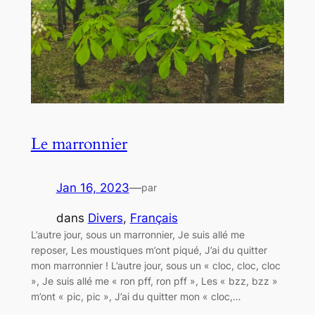
Le marronnier
Jan 16, 2023
—
par
dans
Divers
, 
Français
L’autre jour, sous un marronnier, Je suis allé me
reposer, Les moustiques m’ont piqué, J’ai du quitter
mon marronnier ! L’autre jour, sous un « cloc, cloc, cloc
», Je suis allé me « ron pff, ron pff », Les « bzz, bzz »
m’ont « pic, pic », J’ai du quitter mon « cloc,…