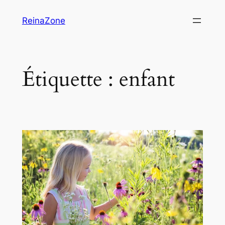
Aller
ReinaZone
au
contenu
Étiquette :
enfant