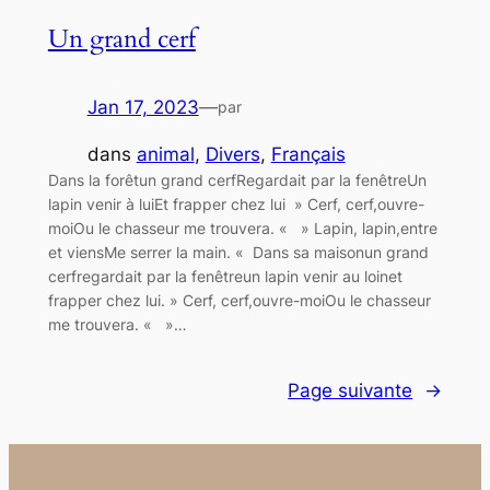
Un grand cerf
Jan 17, 2023
—
par
dans
animal
, 
Divers
, 
Français
Dans la forêtun grand cerfRegardait par la fenêtreUn
lapin venir à luiEt frapper chez lui » Cerf, cerf,ouvre-
moiOu le chasseur me trouvera. « » Lapin, lapin,entre
et viensMe serrer la main. « Dans sa maisonun grand
cerfregardait par la fenêtreun lapin venir au loinet
frapper chez lui. » Cerf, cerf,ouvre-moiOu le chasseur
me trouvera. « »…
Page suivante
→