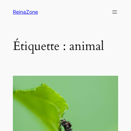
Aller
ReinaZone
au
contenu
Étiquette :
animal