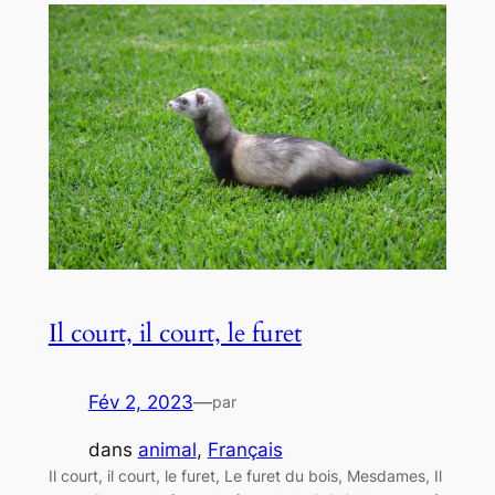
Il court, il court, le furet
Fév 2, 2023
—
par
dans
animal
, 
Français
Il court, il court, le furet, Le furet du bois, Mesdames, Il