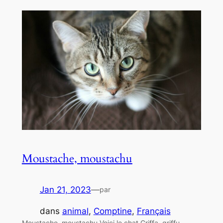
Moustache, moustachu
Jan 21, 2023
—
par
dans
animal
, 
Comptine
, 
Français
Moustache, moustachu Voici le chat Griffa, griffu